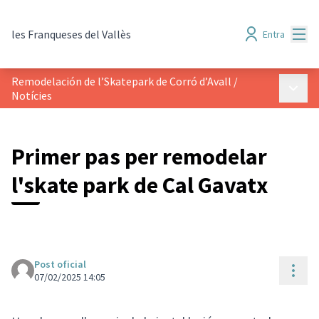
Menú
les Franqueses del Vallès
Entra
Remodelación de l’Skatepark de Corró d’Avall
/
Menú p
Notícies
Primer pas per remodelar
l'skate park de Cal Gavatx
Post oficial
Cont
07/02/2025 14:05