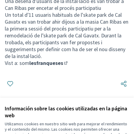
Una desena d'usuaris de la instal·lació es van trobar a
Can Ribas per encetar el procés participatiu
Un total d'11 usuaris habituals de l'skate park de Cal
Gavatx es van trobar ahir dijous a la masia Can Ribas en
la primera sessió del procés participatiu per a la
remodelació de l’skate park de Cal Gavatx. Durant la
trobada, els participants van fer propostes i
suggeriments per definir com ha de ser el nou disseny
de la instal·lació.
Vist a: som
lesfranqueses
(Enlace externo)
Información sobre las cookies utilizadas en la página
web
Utilizamos cookies en nuestro sitio web para mejorar el rendimiento
Términos y condiciones de uso
y el contenido del mismo. Las cookies nos permiten ofrecer una
Configuración de cookies