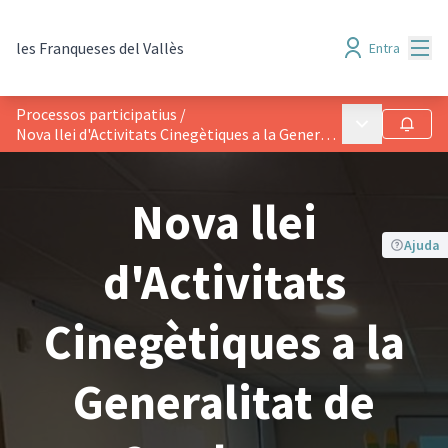
Menú
les Franqueses del Vallès
Entra
Processos participatius
/
Menú principa
Seguir
Nova llei d'Activitats Cinegètiques a la Generalitat de Catalunya
Nova llei
Ajuda
d'Activitats
Cinegètiques a la
Generalitat de