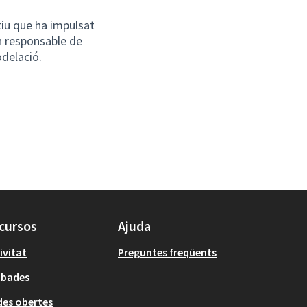
atiu que ha impulsat
n responsable de
odelació.
cursos
Ajuda
ivitat
Preguntes freqüents
obades
es obertes