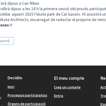
farà dijous a Can Ribas
llirà dijous a les 18 h la primera sessió del procés particip
delar aquest 2025 l'skate park de Cal Gavatx. Hi assistirà u
 Skate Architects, encarregat de redactar el projecte de rem
ueses
(Enllaç extern)
rtir
Decidim
El meu compte
Re
Inici
Crea un compte
Act
Processos participatius
Entra
Tr
l
Òrgans de participació
Dad