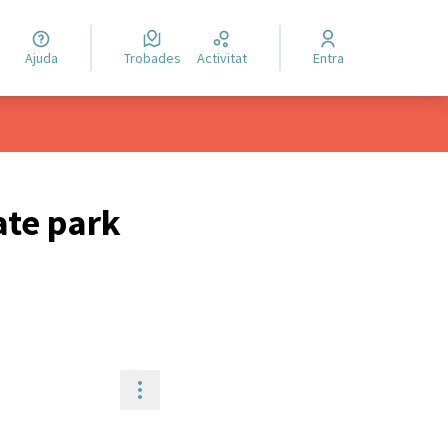
Ajuda
Trobades
Activitat
Entra
ate park
Controls de recursos