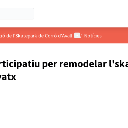
Menú d'usuari
ó de l’Skatepark de Corró d’Avall
/
Notícies
ticipatiu per remodelar l'sk
vatx