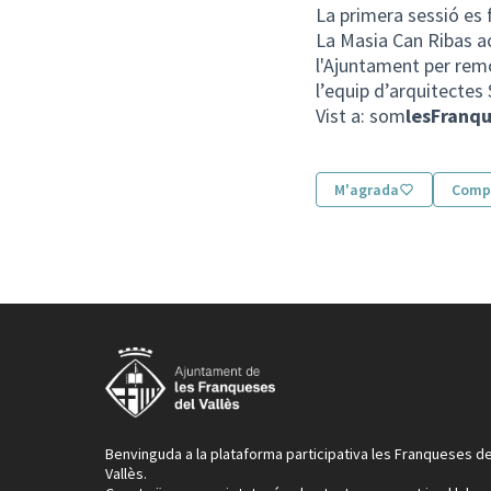
La primera sessió es 
La Masia Can Ribas aco
l'Ajuntament per remo
l’equip d’arquitectes
Vist a: som
lesFranq
M'agrada
Compa
Benvinguda a la plataforma participativa les Franqueses de
Vallès.