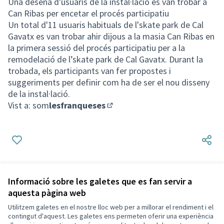
Una desena d'usuaris de la instal·lació es van trobar a
Can Ribas per encetar el procés participatiu
Un total d'11 usuaris habituals de l'skate park de Cal
Gavatx es van trobar ahir dijous a la masia Can Ribas en
la primera sessió del procés participatiu per a la
remodelació de l’skate park de Cal Gavatx. Durant la
trobada, els participants van fer propostes i
suggeriments per definir com ha de ser el nou disseny
de la instal·lació.
Vist a: som
lesfranqueses
(Enllaç extern)
Informació sobre les galetes que es fan servir a
aquesta pàgina web
Utilitzem galetes en el nostre lloc web per a millorar el rendiment i el
Termes i condicions d'ús
contingut d'aquest. Les galetes ens permeten oferir una experiència
Configuració de les galetes