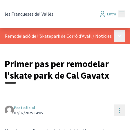
Menú
les Franqueses del Vallès
Entra
Menú p
Remodelació de l’Skatepark de Corró d’Avall
/
Notícies
Primer pas per remodelar
l'skate park de Cal Gavatx
Post oficial
Cont
07/02/2025 14:05