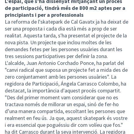
L’espai, que s’ha dissenyat mitjançant un procés
de participació, tindrà més de 800 m2 aptes per a
principiants i per a professionals
La reforma de l'skatepark de Cal Gavatx ja ha deixat de
ser una proposta i cada dia està més a prop de ser
realitat. Aquesta tarda, s'ha presentat el projecte de la
nova pista. Un projecte que inclou moltes de les
demandes fetes per les persones usuàries durant les
tres sessions participatives per definir la zona.
L'alcalde, Juan Antonio Corchado Ponce, ha parlat del
"canvi radical que suposa un projecte fet a mida des de
zero conjuntament amb les persones usuàries". La
regidora de Participació, Ángela Carrasco Colombo, ha
destacat, la importància d'aquest procés compartit.
"Des del primer moment vam considerar que no es
tractava només de millorar un espai, sinó de fer-ho
d’una manera compartida, escoltant les persones que
realment en feu ús. Ja que, aquest skatepark és vostre
i era essencial que poguéssiu dir com volíeu que fos."
ha dit Carrasco durant la seva intervenció. La regidora