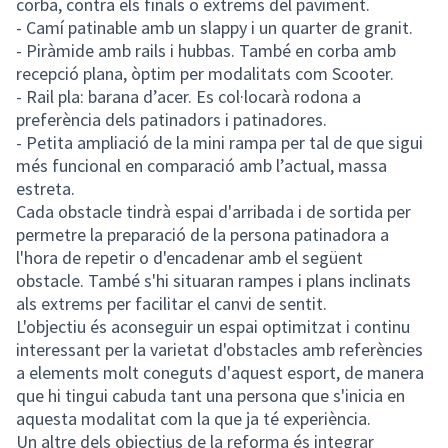
corba, contra els finals o extrems del paviment.
- Camí patinable amb un slappy i un quarter de granit.
- Piràmide amb rails i hubbas. També en corba amb
recepció plana, òptim per modalitats com Scooter.
- Rail pla: barana d’acer. Es col·locarà rodona a
preferència dels patinadors i patinadores.
- Petita ampliació de la mini rampa per tal de que sigui
més funcional en comparació amb l’actual, massa
estreta.
Cada obstacle tindrà espai d'arribada i de sortida per
permetre la preparació de la persona patinadora a
l'hora de repetir o d'encadenar amb el següent
obstacle. També s'hi situaran rampes i plans inclinats
als extrems per facilitar el canvi de sentit.
L'objectiu és aconseguir un espai optimitzat i continu
interessant per la varietat d'obstacles amb referències
a elements molt coneguts d'aquest esport, de manera
que hi tingui cabuda tant una persona que s'inicia en
aquesta modalitat com la que ja té experiència.
Un altre dels objectius de la reforma és integrar