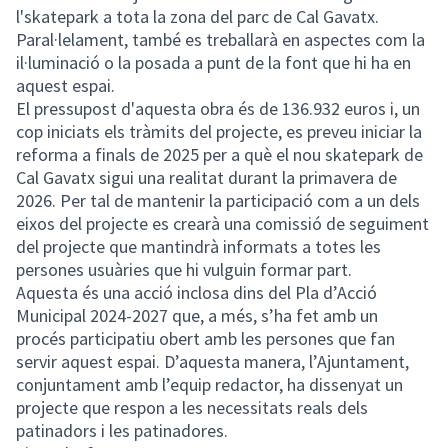
l'skatepark a tota la zona del parc de Cal Gavatx.
Paral·lelament, també es treballarà en aspectes com la
il·luminació o la posada a punt de la font que hi ha en
aquest espai.
El pressupost d'aquesta obra és de 136.932 euros i, un
cop iniciats els tràmits del projecte, es preveu iniciar la
reforma a finals de 2025 per a què el nou skatepark de
Cal Gavatx sigui una realitat durant la primavera de
2026. Per tal de mantenir la participació com a un dels
eixos del projecte es crearà una comissió de seguiment
del projecte que mantindrà informats a totes les
persones usuàries que hi vulguin formar part.
Aquesta és una acció inclosa dins del Pla d’Acció
Municipal 2024-2027 que, a més, s’ha fet amb un
procés participatiu obert amb les persones que fan
servir aquest espai. D’aquesta manera, l’Ajuntament,
conjuntament amb l’equip redactor, ha dissenyat un
projecte que respon a les necessitats reals dels
patinadors i les patinadores.