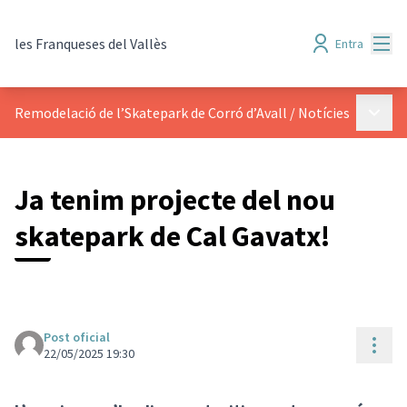
Menú
les Franqueses del Vallès
Entra
Menú p
Remodelació de l’Skatepark de Corró d’Avall
/
Notícies
Ja tenim projecte del nou
skatepark de Cal Gavatx!
Post oficial
Cont
22/05/2025 19:30