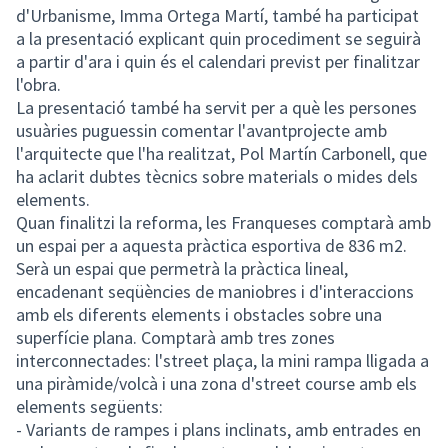
d'Urbanisme, Imma Ortega Martí, també ha participat
a la presentació explicant quin procediment se seguirà
a partir d'ara i quin és el calendari previst per finalitzar
l'obra.
La presentació també ha servit per a què les persones
usuàries puguessin comentar l'avantprojecte amb
l'arquitecte que l'ha realitzat, Pol Martín Carbonell, que
ha aclarit dubtes tècnics sobre materials o mides dels
elements.
Quan finalitzi la reforma, les Franqueses comptarà amb
un espai per a aquesta pràctica esportiva de 836 m2.
Serà un espai que permetrà la pràctica lineal,
encadenant seqüències de maniobres i d'interaccions
amb els diferents elements i obstacles sobre una
superfície plana. Comptarà amb tres zones
interconnectades: l'street plaça, la mini rampa lligada a
una piràmide/volcà i una zona d'street course amb els
elements següents:
- Variants de rampes i plans inclinats, amb entrades en