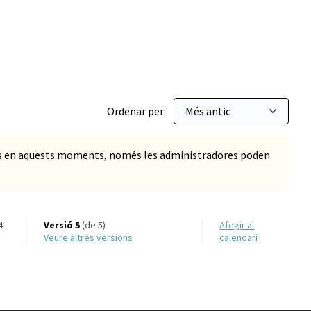
Ordenar per:
ts en aquests moments, només les administradores poden
4-
Versió 5
(de 5)
Afegir al
veure altres versions
calendari