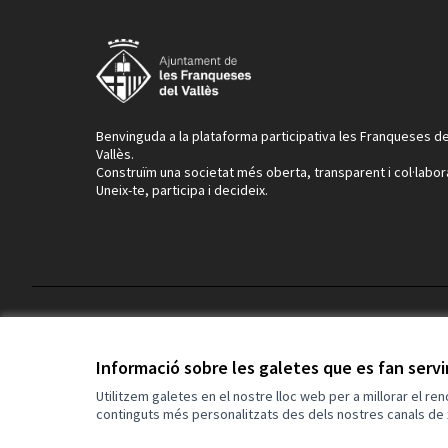
Benvinguda a la plataforma participativa les Franqueses de
Vallès.
Construïm una societat més oberta, transparent i col·labor
Uneix-te, participa i decideix.
Termes i condicions d'ús
Configuració de les galetes
Informació sobre les galetes que es fan serv
Utilitzem galetes en el nostre lloc web per a millorar el re
continguts més personalitzats des dels nostres canals de 
(Enllaç extern)
Web creada amb
programari lliure
.
(Enllaç extern)