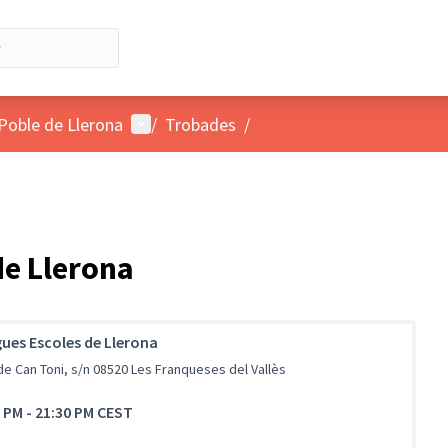
Menú d'usuari
 Poble de Llerona
/
Trobades
/
de Llerona
ues Escoles de Llerona
de Can Toni, s/n 08520 Les Franqueses del Vallès
0 PM
-
21:30 PM CEST