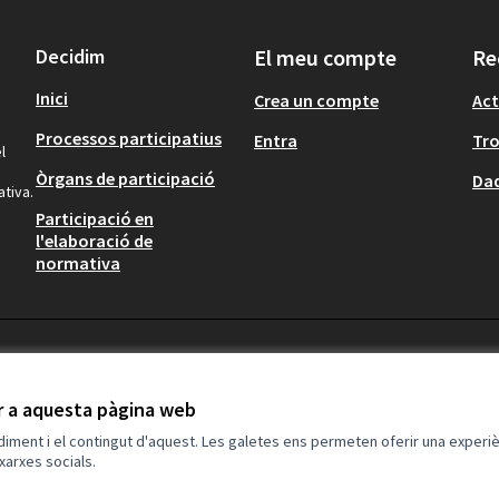
Decidim
El meu compte
Re
Inici
Crea un compte
Act
Processos participatius
Entra
Tr
l
Òrgans de participació
Dad
ativa.
Participació en
l'elaboració de
normativa
ir a aquesta pàgina web
ndiment i el contingut d'aquest. Les galetes ens permeten oferir una experièn
xarxes socials.