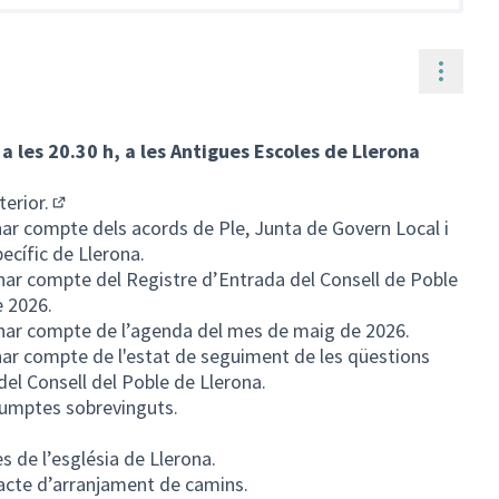
Contr
 a les 20.30 h, a les Antigues Escoles de Llerona
terior.
(Enllaç extern)
nar compte dels acords de Ple, Junta de Govern Local i
ecífic de Llerona.
nar compte del Registre d’Entrada del Consell de Poble
e 2026.
onar compte de l’agenda del mes de maig de 2026.
nar compte de l'estat de seguiment de les qüestions
del Consell del Poble de Llerona.
sumptes sobrevinguts.
s de l’església de Llerona.
racte d’arranjament de camins.