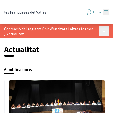
Menú
les Franqueses del Vallès
Entra
Cocreació del registre únic d’entitats i altres formes d’acció col·lectiva
Menú p
/
Actualitat
Actualitat
6 publicacions