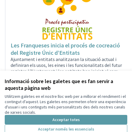
Les Franqueses inicia el procés de cocreació
del Registre Únic d’Entitats
Ajuntament i entitats analitzaran la situació actual i
definiran els usos, les eines i les funcionalitats del futur
registre.L’Ajuntament i les entitats han iniciat el camí
per a la creació del Registre Únic d’Entitats i altres
Post oficial
31 Des 2024
0
0
Informació sobre les galetes que es fan servir a
formes d’acció col· lectiva, un document marc que ha
aquesta pàgina web
d’unificar els criteris d’inscripció de les associacions i de
definir els drets i els deures d’aquestes de cara a
Utilitzem galetes en el nostre lloc web per a millorar el rendiment i el
Termes i condicions d'ús
l’administració i a la ciutadania. Serà una eina
contingut d'aquest. Les galetes ens permeten oferir una experiència
Configuració de les galetes
bidireccional que servirà, d’una banda, per recopilar in…
d'usuari i uns continguts més personalitzats des dels nostres canals
Català
de xarxes socials.
Triar la llengua
Elegir el idioma
Acceptar totes
Acceptar només les essencials