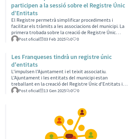
les Franqueses.La sessió la va conduir la Fundació Ferrer
participen a la sessió sobre el Registre Únic
i Guàrdia, l’entitat que està acompanyant l’Ajuntament
d’Entitats
en a…
El Registre permetrà simplificar procediments i
facilitar els tràmits a les associacions del municipi. La
primera trobada sobre la creació de Registre Únic
d’Entitats s’ha tancat amb més d’una cinquantena de
Post oficial
03 Feb 2025
0
0
participants a la reunió celebrada al Casal Cultural de
Llerona. Una cinquantena de persones en representació
Les Franqueses tindrà un registre únic
d’associacions, de col·lectius i d’entitats que conformen
el teixit associatiu del municipi.La sessió ha estat
d'entitats
conduïda per la Fundació Ferrer i Guàrdia, l’ens que, a
L'impulsen l'Ajuntament i el teixit associatiu.
través de la Di…
L’Ajuntament i les entitats del municipi estan
treballant en la creació del Registre Únic d’Entitats i
Altres Formes d’Acció Col·lectiva. Es tracta d'un
Post oficial
13 Gen 2025
0
0
document marc que ha d’unificar els criteris d’inscripció
de les associacions i definir els seus drets i els deures de
cara a l’administració i a la ciutadania.Serà una eina
bidireccional que servirà, d’una banda, per recopilar
informació relativa al tercer sector del municipi,
consultable tant per…