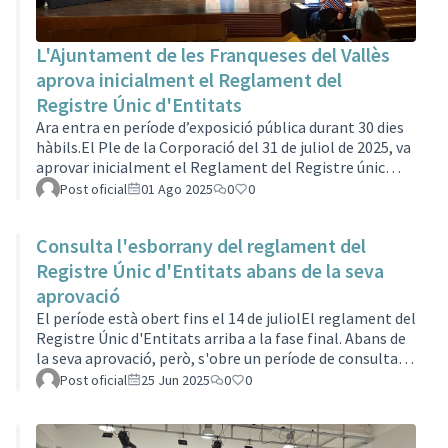
L'Ajuntament de les Franqueses del Vallès
aprova inicialment el Reglament del
Registre Únic d'Entitats
Ara entra en període d’exposició pública durant 30 dies
hàbils.El Ple de la Corporació del 31 de juliol de 2025, va
aprovar inicialment el Reglament del Registre únic
d’entitats i altres formes d’acció col·lectiva de les
Post oficial
01 Ago 2025
0
0
Franqueses del Vallès. Ara entra en període d’exposició
pública durant 30 dies hàbils. Així, qualsevol persona
Consulta l'esborrany del reglament del
interessada pot presentar al·legacions des del 12 de
setembre fins al 24 d'octubre de 2025.El Reglament del
Registre Únic d'Entitats abans de la seva
Registre Únic d'Entitats es pot consultar fàcilment al
aprovació
Porta…
El període està obert fins el 14 de juliolEl reglament del
Registre Únic d'Entitats arriba a la fase final. Abans de
la seva aprovació, però, s'obre un període de consulta
pública fins el 14 de juliol. Durant aquests dies podràs
Post oficial
25 Jun 2025
0
0
presentar les aportacions al text provisional que trobis
adients per a que siguin tingudes en compte al
reglament final. Com puc participar-hi? Presentant