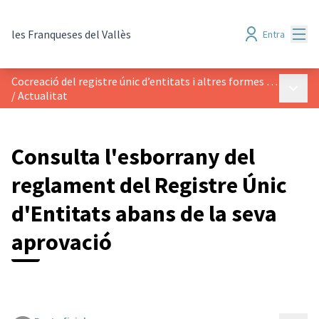
Menú
les Franqueses del Vallès
Entra
Cocreació del registre únic d’entitats i altres formes d’acció col·lectiva
Menú p
/
Actualitat
Consulta l'esborrany del
reglament del Registre Únic
d'Entitats abans de la seva
aprovació