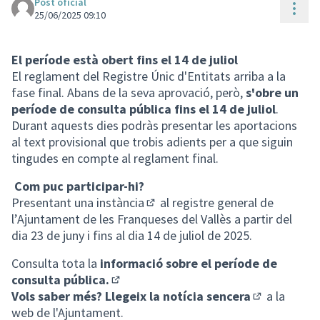
Post oficial
Cont
25/06/2025 09:10
El període està obert fins el 14 de juliol
El reglament del Registre Únic d'Entitats arriba a la
fase final. Abans de la seva aprovació, però,
s'obre un
període de consulta pública fins el 14 de juliol
.
Durant aquests dies podràs presentar les aportacions
al text provisional que trobis adients per a que siguin
tingudes en compte al reglament final.
Com puc participar-hi?
Presentant una
instància
al registre general de
(Enllaç extern)
l’Ajuntament de les Franqueses del Vallès a partir del
dia 23 de juny i fins al dia 14 de juliol de 2025.
Consulta tota la
informació sobre el període de
consulta pública.
(Enllaç extern)
Vols saber més?
Llegeix la notícia sencera
a la
(Enllaç exter
web de l'Ajuntament.