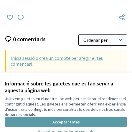
0 comentaris
Inicia sessió o crea un compte per afegir el teu
comentari.
Informació sobre les galetes que es fan servir a
aquesta pàgina web
Utilitzem galetes en el nostre lloc web per a millorar el rendiment i el
Termes i condicions d'ús
contingut d'aquest. Les galetes ens permeten oferir una experiència
Configuració de les galetes
d'usuari i uns continguts més personalitzats des dels nostres canals
Català
de xarxes socials.
Triar la llengua
Elegir el idioma
Acceptar totes
Acceptar només les essencials