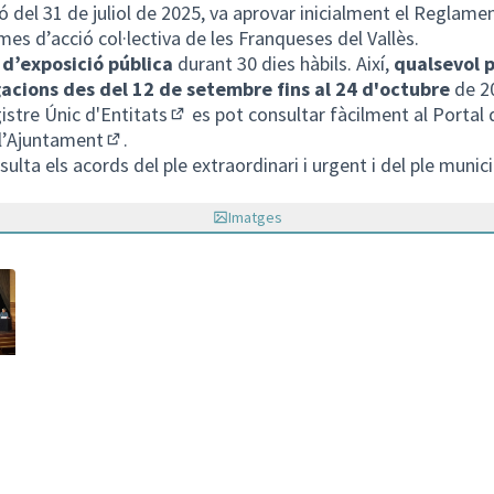
ó del 31 de juliol de 2025, va aprovar inicialment el Reglame
rmes d’acció col·lectiva de les Franqueses del Vallès.
 d’exposició pública
durant 30 dies hàbils. Així,
qualsevol 
gacions des del 12 de setembre fins al 24 d'octubre
de 2
stre Únic d'Entitats
es pot consultar fàcilment al
Portal 
(Enllaç extern)
 l’Ajuntament
.
(Enllaç extern)
ulta els acords del ple extraordinari i urgent i del ple munici
llaç extern)
Imatges
 nova)