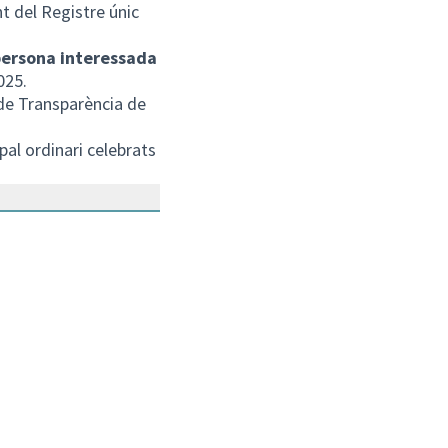
nt del Registre únic
persona interessada
025.
de Transparència de
pal ordinari celebrats