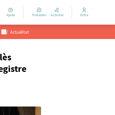
Ajuda
Trobades
Activitat
Entra
Menú d'usuari
/
Actualitat
lès
egistre