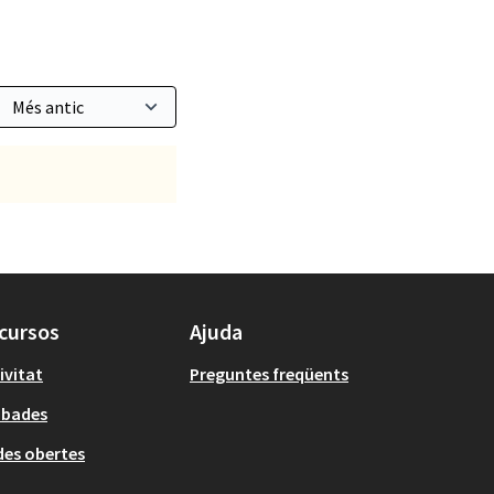
cursos
Ajuda
ivitat
Preguntes freqüents
obades
es obertes