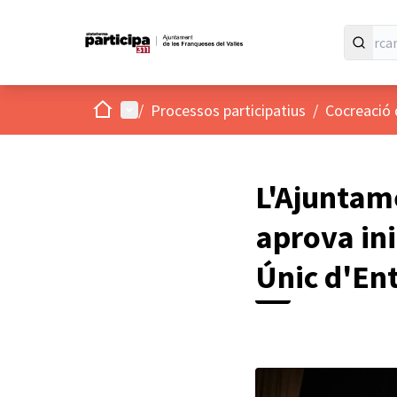
Inici
Menú principal
/
Processos participatius
/
Cocreació d
L'Ajuntame
aprova in
Únic d'Ent