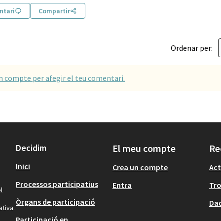
ntari
Compartir
Ordenar per:
un compte per afegir el teu comentari.
Decidim
El meu compte
Re
Inici
Crea un compte
Act
Processos participatius
Entra
Tr
l
Òrgans de participació
Dad
ativa.
Participació en