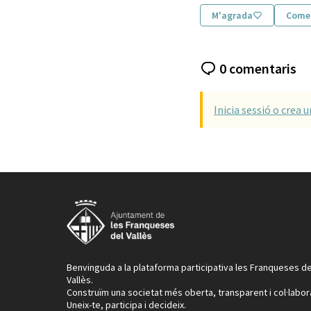
M'agrada
Come
0 comentaris
Inicia sessió o crea 
Benvinguda a la plataforma participativa les Franqueses de
Vallès.
Construïm una societat més oberta, transparent i col·labor
Uneix-te, participa i decideix.