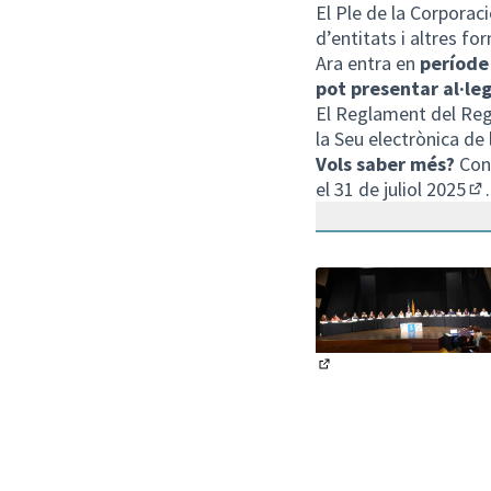
El Ple de la Corporaci
d’entitats i altres fo
Ara entra en
període
pot presentar al·le
El
Reglament del Regi
la Seu electrònica de
Vols saber més?
Cons
el 31 de juliol 2025
.
(En
(Obrir en una pestanya